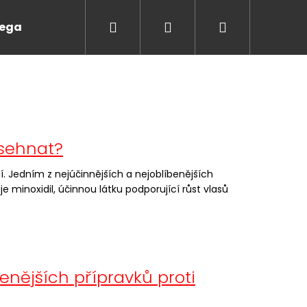
Hledat
Přihlášení
Nákupní
egaine pěna pro muže 🧑
košík
 sehnat?
. Jedním z nejúčinnějších a nejoblíbenějších
 minoxidil, účinnou látku podporující růst vlasů
enějších přípravků proti