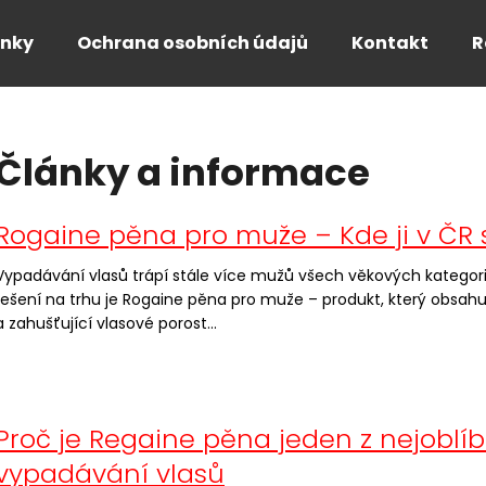
nky
Ochrana osobních údajů
Kontakt
R
Co potřebujete najít?
Články a informace
HLEDAT
V
Rogaine pěna pro muže – Kde ji v ČR
ý
Vypadávání vlasů trápí stále více mužů všech věkových kategorií
p
řešení na trhu je Rogaine pěna pro muže – produkt, který obsahuje
i
a zahušťující vlasové porost...
s
č
l
á
Proč je Regaine pěna jeden z nejoblíb
n
vypadávání vlasů
k