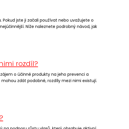
 Pokud jste ji začali používat nebo uvažujete o
 co nejúčinnější. Níže naleznete podrobný návod, jak
imi rozdíl?
tá zájem o účinné produkty na jeho prevenci a
e mohou zdát podobné, rozdíly mezi nimi existují.
?
ý na podporu růstu vlasů, který obsahuje aktivní