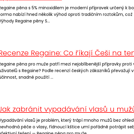
ů
Regaine pěna s 5% minoxidilem je moderní přípravek určený k boji
forma nabízí hned několik výhod oproti tradičním roztokům, což 
Výhody Regaine pěny S...
Recenze Regaine: Co říkají Češi na te
Regaine pěna pro muže patří mezi nejoblíbenější přípravky proti 
uživatelů s Regaine? Podle recenzí českých zákazníků převažují ve
účinnost, snadné použití ...
Jak zabránit vypadávání vlasů u muž
Vypadávání vlasů je problém, který trápí mnoho mužů bez ohledu 
nevhodná péče o vlasy, řídnoucí kštice umí pořádně potrápit seb
efektivní řešení — Regaine pěna pro muže...