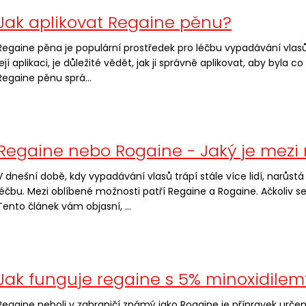
Jak aplikovat Regaine pěnu?
Regaine pěna je populární prostředek pro léčbu vypadávání vlasů.
její aplikaci, je důležité vědět, jak ji správně aplikovat, aby byla
Regaine pěnu sprá...
Regaine nebo Rogaine - Jaký je mezi n
V dnešní době, kdy vypadávání vlasů trápí stále více lidí, narůs
léčbu. Mezi oblíbené možnosti patří Regaine a Rogaine. Ačkoliv s
Tento článek vám objasní, ...
Jak funguje regaine s 5% minoxidilem
Regaine neboli v zahraničí známý jako Rogaine je přípravek určen