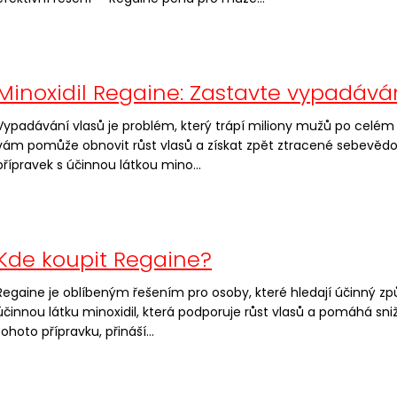
Minoxidil Regaine: Zastavte vypadává
Vypadávání vlasů je problém, který trápí miliony mužů po celém s
vám pomůže obnovit růst vlasů a získat zpět ztracené sebevědo
přípravek s účinnou látkou mino...
Kde koupit Regaine?
Regaine je oblíbeným řešením pro osoby, které hledají účinný zp
účinnou látku minoxidil, která podporuje růst vlasů a pomáhá snižov
tohoto přípravku, přináší...